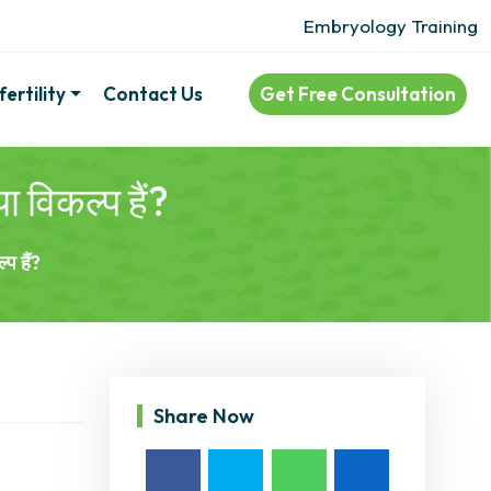
Embryology Training
ertility
Contact Us
Get Free Consultation
 विकल्प हैं?
प हैं?
Share Now