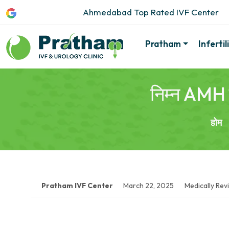
Ahmedabad Top Rated IVF Center
Pratham
Inferti
निम्न AMH स
होम
Pratham IVF Center
March 22, 2025
Medically Rev