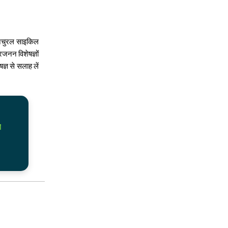
 नेचुरल साइकिल
जनन विशेषज्ञों
ज्ञ से सलाह लें
1