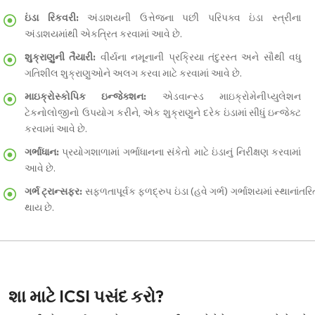
ઇંડા રિકવરી:
અંડાશયની ઉત્તેજના પછી પરિપક્વ ઇંડા સ્ત્રીના
અંડાશયમાંથી એકત્રિત કરવામાં આવે છે.
શુક્રાણુની તૈયારી:
વીર્યના નમૂનાની પ્રક્રિયા તંદુરસ્ત અને સૌથી વધુ
ગતિશીલ શુક્રાણુઓને અલગ કરવા માટે કરવામાં આવે છે.
માઇક્રોસ્કોપિક ઇન્જેક્શન:
એડવાન્સ્ડ માઇક્રોમેનીપ્યુલેશન
ટેકનોલોજીનો ઉપયોગ કરીને, એક શુક્રાણુને દરેક ઇંડામાં સીધું ઇન્જેક્ટ
કરવામાં આવે છે.
ગર્ભાધાન:
પ્રયોગશાળામાં ગર્ભાધાનના સંકેતો માટે ઇંડાનું નિરીક્ષણ કરવામાં
આવે છે.
ગર્ભ ટ્રાન્સફર:
સફળતાપૂર્વક ફળદ્રુપ ઇંડા (હવે ગર્ભ) ગર્ભાશયમાં સ્થાનાંતરિ
થાય છે.
શા માટે ICSI પસંદ કરો?