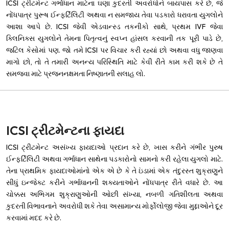
ICSI ટ્રીટમેન્ટ ગર્ભાધાન માટેના ઘણા કુદરતી અવરોધોને બાયપાસ કરે છે, જે
નોંધપાત્ર પુરૂષ ઈન્ફર્ટિલિટી અથવા ન સમજાય તેવા પડકારો ધરાવતા યુગલોને
આશા આપે છે. ICSI જેવી એડવાન્સ્ડ તકનીકો સાથે, પ્રથમ IVF જેવા
ક્લિનિક્સ યુગલોને તેમના પિતૃત્વનું સ્વપ્ન હાંસલ કરવાની તક પૂરી પાડે છે,
જટિલ કેસોમાં પણ. જો તમે ICSI પર વિચાર કરી રહ્યાં છો અથવા વધુ જાણવા
માગો છો, તો તે તમારી અનન્ય પરિસ્થિતિ માટે કેવી રીતે કામ કરી શકે છે તે
સમજવા માટે પ્રજનનક્ષમતા નિષ્ણાતની સલાહ લો.
ICSI ટ્રીટમેન્ટના ફાયદા
ICSI ટ્રીટમેન્ટ અસંખ્ય ફાયદાઓ પ્રદાન કરે છે, ખાસ કરીને ગંભીર પુરુષ
ઈન્ફર્ટિલિટી અથવા ગર્ભાધાન સાથેના પડકારોનો સામનો કરી રહેલા યુગલો માટે.
તેના પ્રાથમિક ફાયદાઓમાંનો એક એ છે કે તે ઇંડામાં એક તંદુરસ્ત શુક્રાણુને
સીધું ઇન્જેક્ટ કરીને ગર્ભાધાનની શક્યતાઓને નોંધપાત્ર રીતે વધારે છે. આ
ચોક્કસ અભિગમ શુક્રાણુઓની ઓછી સંખ્યા, નબળી ગતિશીલતા અથવા
કુદરતી વિભાવનાને અવરોધી શકે તેવા અસામાન્ય મોર્ફોલોજી જેવા મુદ્દાઓને દૂર
કરવામાં મદદ કરે છે.