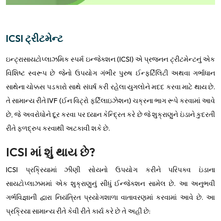
ICSI ટ્રીટમેન્ટ
ઇન્ટ્રાસાયટોપ્લાઝમિક સ્પર્મ ઇન્જેક્શન (ICSI) એ પ્રજનન ટ્રીટમેન્ટનું એક
વિશિષ્ટ સ્વરૂપ છે જેનો ઉપયોગ ગંભીર પુરુષ ઈન્ફર્ટિલિટી અથવા ગર્ભાધાન
સાથેના ચોક્કસ પડકારો સાથે સંઘર્ષ કરી રહેલા યુગલોને મદદ કરવા માટે થાય છે.
તે સામાન્ય રીતે IVF (ઈન વિટ્રો ફર્ટિલાઇઝેશન) ચક્રના ભાગ રૂપે કરવામાં આવે
છે, જે અવરોધોને દૂર કરવા પર ધ્યાન કેન્દ્રિત કરે છે જે શુક્રાણુને ઇંડાને કુદરતી
રીતે ફળદ્રુપ કરવાથી અટકાવી શકે છે.
ICSI માં શું થાય છે?
ICSI પ્રક્રિયામાં ઝીણી સોયનો ઉપયોગ કરીને પરિપક્વ ઇંડાના
સાયટોપ્લાઝમમાં એક શુક્રાણુનું સીધું ઈન્જેક્શન સામેલ છે. આ અનુભવી
ગર્ભવિજ્ઞાની દ્વારા નિયંત્રિત પ્રયોગશાળા વાતાવરણમાં કરવામાં આવે છે. આ
પ્રક્રિયા સામાન્ય રીતે કેવી રીતે કાર્ય કરે છે તે અહીં છે: