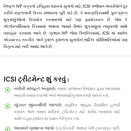
નિષ્ફળ IVF ચક્રનો ઇતિહાસ ધરાવતા યુગલો માટે, ICSI ગર્ભાધાન અવરોધોને દૂર
કરીને સફળતાની ઉચ્ચ સંભાવના પૂરી પાડે છે. તે શસ્ત્રક્રિયાથી પુનઃપ્રાપ્ત
શુક્રાણુઓનો ઉપયોગ કરનારાઓ માટે પણ ફાયદાકારક છે, જેમ કે
એઝોસ્પર્મિયાના કિસ્સામાં અથવા જ્યારે સ્થિર શુક્રાણુના નમૂનાઓ સાથે
વ્યવહાર કરવામાં આવે છે. પ્રથમ IVF જેવા ક્લિનિક્સમાં, ICSI માં સામેલ
એડવાન્સ્ડ તકનીક અને કુશળ કુશળતા યુગલોને જટિલ પરિસ્થિતિઓમાં પણ
પિતૃત્વ માટે નવી આશા આપે છે.
ICSI ટ્રીટમેન્ટ શું કરવું :
તબીબી સલાહને અનુસરો:
તમારા પ્રજનન નિષ્ણાત દ્વારા આપવામાં
આવતી તમામ દવાઓ અને ભલામણોનું સખતપણે પાલન કરો.
તંદુરસ્ત જીવનશૈલી જાળવો:
સંતુલિત આહાર, નિયમિત હળવી
કસરત અને તમારા શરીરને ટ્રીટમેન્ટ માટે શ્રેષ્ઠ બનાવવા માટે
પર્યાપ્ત હાઇડ્રેશન પર ધ્યાન કેન્દ્રિત કરો.
આરામને પ્રાધાન્ય આપો:
ઇંડા રિકવરી અથવા ગર્ભ ટ્રાન્સફર પછી,