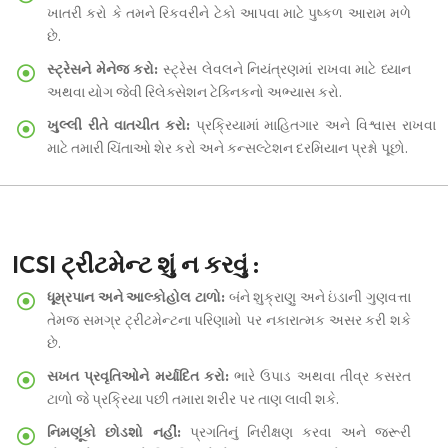
ખાતરી કરો કે તમને રિકવરીને ટેકો આપવા માટે પુષ્કળ આરામ મળે
છે.
સ્ટ્રેસને મેનેજ કરો:
સ્ટ્રેસ લેવલને નિયંત્રણમાં રાખવા માટે ધ્યાન
અથવા યોગ જેવી રિલેક્સેશન ટેક્નિકનો અભ્યાસ કરો.
ખુલ્લી રીતે વાતચીત કરો:
પ્રક્રિયામાં માહિતગાર અને વિશ્વાસ રાખવા
માટે તમારી ચિંતાઓ શેર કરો અને કન્સલ્ટેશન દરમિયાન પ્રશ્નો પૂછો.
ICSI ટ્રીટમેન્ટ શું ન કરવું :
ધૂમ્રપાન અને આલ્કોહોલ ટાળો:
બંને શુક્રાણુ અને ઇંડાની ગુણવત્તા
તેમજ સમગ્ર ટ્રીટમેન્ટના પરિણામો પર નકારાત્મક અસર કરી શકે
છે.
સખત પ્રવૃતિઓને મર્યાદિત કરો:
ભારે ઉપાડ અથવા તીવ્ર કસરત
ટાળો જે પ્રક્રિયા પછી તમારા શરીર પર તાણ લાવી શકે.
નિમણૂંકો છોડશો નહીં:
પ્રગતિનું નિરીક્ષણ કરવા અને જરૂરી