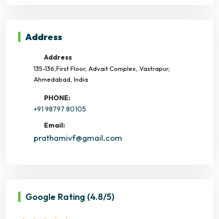
Address
Address
135-136,First Floor, Advait Complex, Vastrapur,
Ahmedabad, India
PHONE:
+91 98797 80105
Email:
prathamivf@gmail.com
Google Rating
(4.8/5)