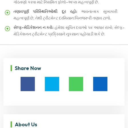
ગોઠવણો કરવા માટે નિયમિત ફોલો-અપ્સ મહત્વપૂર્ણ છે.
તણાવપૂર્ણ પરિસ્થિતિઓથી દૂર રહો:
ભાવનાત્મક સુખાકારી
મહત્વપૂર્ણ છે, તેથી ટ્રીટમેન્ટ દરમિયાન બિનજરૂરી તણાવ ટાળો.
સેલ્ફ-મેડિકેશનન ન કરો:
હંમેશા સૂચિત દવાઓ પર આધાર રાખો; સેલ્ફ-
મેડિકેશનન ટ્રીટમેન્ટ પ્રક્રિયાને નુકસાન પહોંચાડી શકે છે.
Share Now
About Us