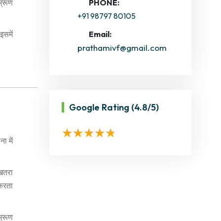
भ्रूण
PHONE:
+91 98797 80105
इसमें
Email:
prathamivf@gmail.com
Google Rating
(4.8/5)
ा में
 खतरा
 करता
भ्रूण